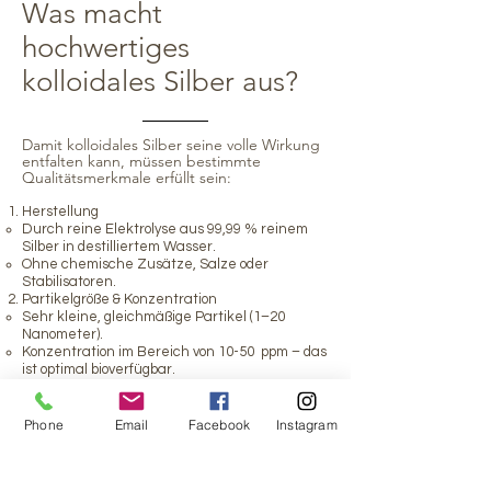
Was macht
hochwertiges
kolloidales Silber aus?
Damit kolloidales Silber seine volle Wirkung
entfalten kann, müssen bestimmte
Qualitätsmerkmale erfüllt sein:
Herstellung
Durch reine Elektrolyse aus 99,99 % reinem
Silber in destilliertem Wasser.
Ohne chemische Zusätze, Salze oder
Stabilisatoren.
Partikelgröße & Konzentration
Sehr kleine, gleichmäßige Partikel (1–20
Nanometer).
Konzentration im Bereich von 10-50 ppm – das
ist optimal bioverfügbar.
Reinheit & Aussehen
Frei von Verunreinigungen.
Flüssigkeit ist hellgelb bis goldfarben und nicht
Phone
Email
Facebook
Instagram
trüb.
Verpackung
Abgefüllt in Braun- oder Violettglas, um die