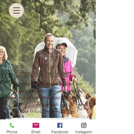
Entspannung leben
Für alle Zweibeiner haben wir
Kurse zur Entspannung und ein
individuelles Coaching im
Angebot.
Alle Infos findet du
hier
.
Phone
Email
Facebook
Instagram